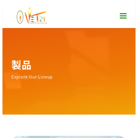
メ
イ
ン
コ
ン
テ
ン
製品
ツ
へ
Explore Our Lineup
移
動