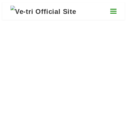
メ
イ
ン
コ
ン
テ
コラボレーション
ン
ツ
Our Partners
へ
移
動